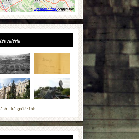
©
OpenStreetMap
contributors
Képgaléria
vábbi képgalériák