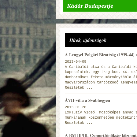
Hírek, újdonságok
A Lengyel Polgári Bizottság (1939-44)
2013-04-09
A Garibaldi utca és a Garibaldi k
kapcsolatok, egy tragikus, XX. sz
domborműves fekete márványtábla á
Magyarországon tartózkodó lengyel
Részletek ...
ÁVH-villa a Svábhegyen
2013-01-28
Exkluzív videó! Mozgóképes anyag 
munkájának köszönhetően megtekint
Részletek ...
A BM III/III. Csoportfőnökség központ