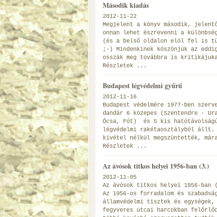
Második kiadás
2012-11-22
Megjelent a könyv második, jelent
onnan lehet észrevenni a különbsé
(és a belső oldalon elöl fel is t
;-) Mindenkinek köszönjük az eddi
osszák meg továbbra is kritikájuk
Részletek ...
Budapest légvédelmi gyűrű
2012-11-16
Budapest védelmére 1977-ben szerv
dandár 6 közepes (Szentendre - Ur
Ócsa, Fót) és 5 kis hatótávolságú
légvédelmi rakétaosztályból állt.
kivétel nélkül megszüntették, már
Részletek ...
Az ávósok titkos helyei 1956-ban (3.)
2012-11-05
Az ávósok titkos helyei 1956-ban 
Az 1956-os forradalom és szabadsá
államvédelmi tisztek és egységek,
fegyveres utcai harcokban felőrlő