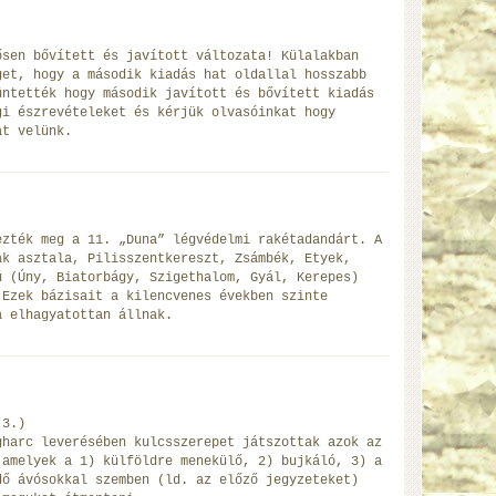
ősen bővített és javított változata! Külalakban
get, hogy a második kiadás hat oldallal hosszabb
üntették hogy második javított és bővített kiadás
gi észrevételeket és kérjük olvasóinkat hogy
at velünk.
ezték meg a 11. „Duna” légvédelmi rakétadandárt. A
ak asztala, Pilisszentkereszt, Zsámbék, Etyek,
 (Úny, Biatorbágy, Szigethalom, Gyál, Kerepes)
 Ezek bázisait a kilencvenes években szinte
a elhagyatottan állnak.
(3.)
gharc leverésében kulcsszerepet játszottak azok az
 amelyek a 1) külföldre menekülő, 2) bujkáló, 3) a
dő ávósokkal szemben (ld. az előző jegyzeteket)