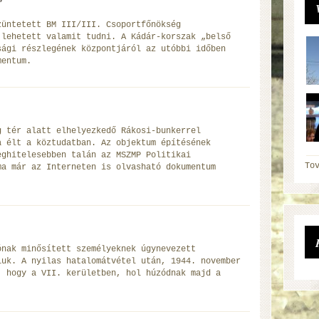
züntetett BM III/III. Csoportfőnökség
 lehetett valamit tudni. A Kádár-korszak „belső
sági részlegének központjáról az utóbbi időben
mentum.
g tér alatt elhelyezkedő Rákosi-bunkerrel
a élt a köztudatban. Az objektum építésének
eghitelesebben talán az MSZMP Politikai
To
ma már az Interneten is olvasható dokumentum
ónak minősített személyeknek úgynevezett
iuk. A nyilas hatalomátvétel után, 1944. november
, hogy a VII. kerületben, hol húzódnak majd a