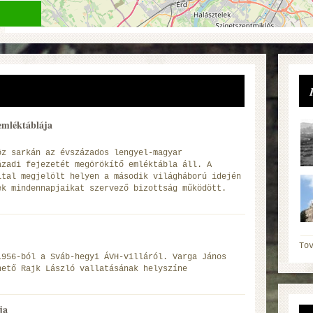
 emléktáblája
öz sarkán az évszázados lengyel-magyar
ázadi fejezetét megörökítő emléktábla áll. A
ltal megjelölt helyen a második világháború idején
ek mindennapjaikat szervező bizottság működött.
To
1956-ból a Sváb-hegyi ÁVH-villáról. Varga János
hető Rajk László vallatásának helyszíne
ja