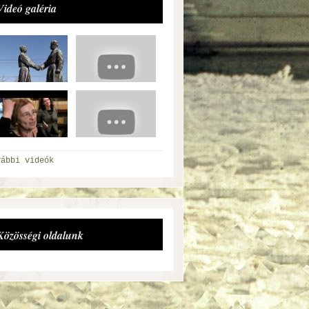
Videó galéria
vábbi videók
Közösségi oldalunk