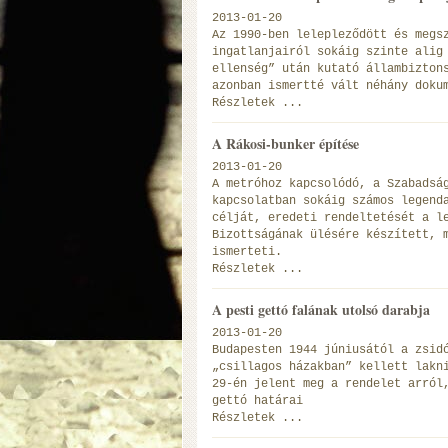
2013-01-20
Az 1990-ben lelepleződött és megs
ingatlanjairól sokáig szinte alig
ellenség” után kutató állambizton
azonban ismertté vált néhány doku
Részletek ...
A Rákosi-bunker építése
2013-01-20
A metróhoz kapcsolódó, a Szabadsá
kapcsolatban sokáig számos legend
célját, eredeti rendeltetését a l
Bizottságának ülésére készített, 
ismerteti.
Részletek ...
A pesti gettó falának utolsó darabja
2013-01-20
Budapesten 1944 júniusától a zsid
„csillagos házakban” kellett lakn
29-én jelent meg a rendelet arról
gettó határai
Részletek ...