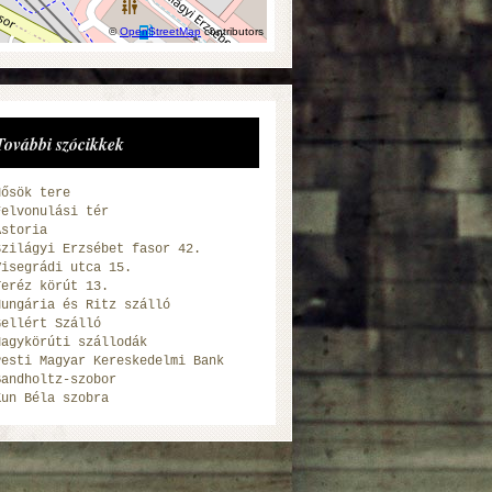
©
OpenStreetMap
contributors
További szócikkek
Hősök tere
Felvonulási tér
Astoria
Szilágyi Erzsébet fasor 42.
Visegrádi utca 15.
Teréz körút 13.
Hungária és Ritz szálló
Gellért Szálló
Nagykörúti szállodák
Pesti Magyar Kereskedelmi Bank
Bandholtz-szobor
Kun Béla szobra