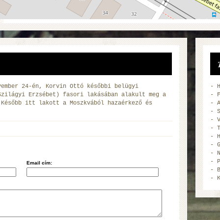
vember 24-én, Korvin Ottó későbbi belügyi
-
Szilágyi Erzsébet) fasori lakásában alakult meg a
-
 Később itt lakott a Moszkvából hazaérkező és
-
-
-
-
-
-
-
-
Email cím:
-
-